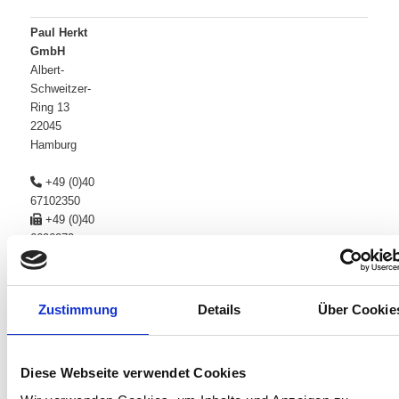
Paul Herkt
GmbH
Albert-
Schweitzer-
Ring 13
22045
Hamburg
+49 (0)40
67102350
+49 (0)40
6696070
24h
Notdienst:
+49 170
Zustimmung
Details
Über Cookie
2246601
Kontaktformular
Diese Webseite verwendet Cookies