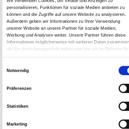
Wir verwenden Cookies, um Inhalte und Anzeigen zu
personalisieren, Funktionen für soziale Medien anbieten zu
können und die Zugriffe auf unsere Website zu analysieren.
Pflichtfelder sind mit * gekennzeichnet
Außerdem geben wir Informationen zu Ihrer Verwendung
unserer Website an unsere Partner für soziale Medien,
Firma:
Werbung und Analysen weiter. Unsere Partner führen diese
Informationen möglicherweise mit weiteren Daten zusammen
Vorname: *
die Sie ihnen bereitgestellt haben oder die sie im Rahmen Ihr
Nutzung der Dienste gesammelt haben.
Einwilligungsauswahl
Nachname: *
Notwendig
E-Mail-Adresse: *
Präferenzen
Telefon:
Statistiken
Betreff:
Marketing